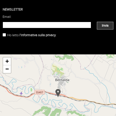
NEWSLETTER
Email:
Invia
Ho letto
l'informativa sulla privacy
.
+
−