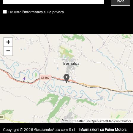
Invia
Ho letto
l'informativa sulla privacy
.
+
−
Leaflet
| ©
OpenStreetMap
contributors
Copyright © 2026 GestionaleAuto.com S.r.l. -
Informazioni su Fuina Motors